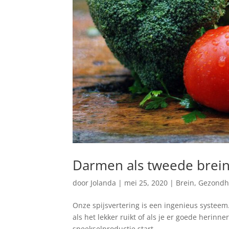
Darmen als tweede brei
door
Jolanda
|
mei 25, 2020
|
Brein
,
Gezondh
Onze spijsvertering is een ingenieus systeem. Z
als het lekker ruikt of als je er goede herinne
speekselproductie start...