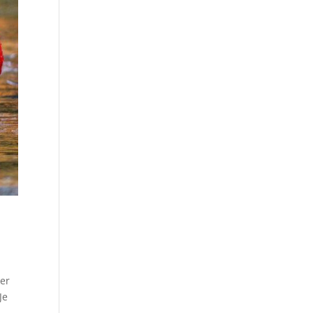
ker
Je