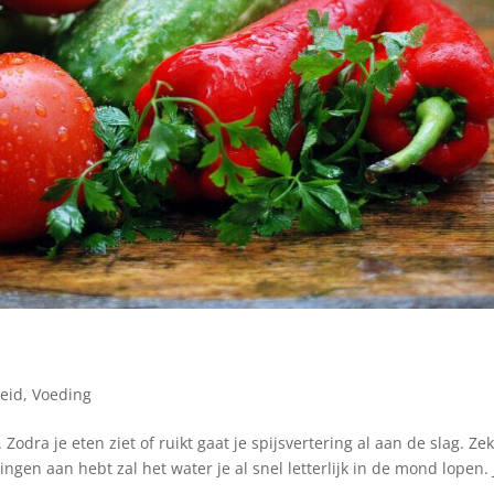
n
eid
,
Voeding
odra je eten ziet of ruikt gaat je spijsvertering al aan de slag. Ze
ringen aan hebt zal het water je al snel letterlijk in de mond lopen. 