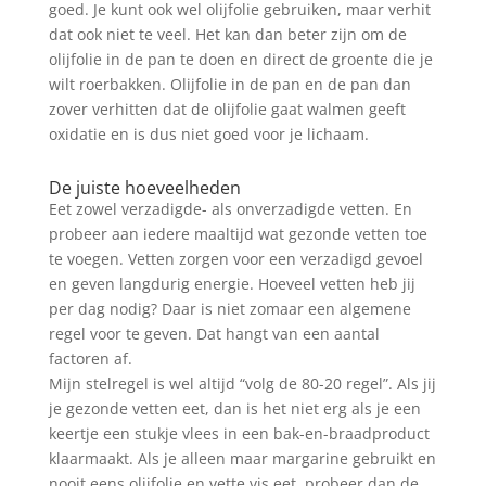
goed. Je kunt ook wel olijfolie gebruiken, maar verhit
dat ook niet te veel. Het kan dan beter zijn om de
olijfolie in de pan te doen en direct de groente die je
wilt roerbakken. Olijfolie in de pan en de pan dan
zover verhitten dat de olijfolie gaat walmen geeft
oxidatie en is dus niet goed voor je lichaam.
De juiste hoeveelheden
Eet zowel verzadigde- als onverzadigde vetten. En
probeer aan iedere maaltijd wat gezonde vetten toe
te voegen. Vetten zorgen voor een verzadigd gevoel
en geven langdurig energie. Hoeveel vetten heb jij
per dag nodig? Daar is niet zomaar een algemene
regel voor te geven. Dat hangt van een aantal
factoren af.
Mijn stelregel is wel altijd “volg de 80-20 regel”. Als jij
je gezonde vetten eet, dan is het niet erg als je een
keertje een stukje vlees in een bak-en-braadproduct
klaarmaakt. Als je alleen maar margarine gebruikt en
nooit eens olijfolie en vette vis eet, probeer dan de