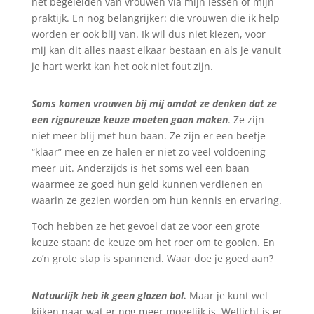
het begeleiden van vrouwen via mijn lessen of mijn
praktijk. En nog belangrijker: die vrouwen die ik help
worden er ook blij van. Ik wil dus niet kiezen, voor
mij kan dit alles naast elkaar bestaan en als je vanuit
je hart werkt kan het ook niet fout zijn.
Soms komen vrouwen bij mij omdat ze denken dat ze
een rigoureuze keuze moeten gaan maken
. Ze zijn
niet meer blij met hun baan. Ze zijn er een beetje
“klaar” mee en ze halen er niet zo veel voldoening
meer uit. Anderzijds is het soms wel een baan
waarmee ze goed hun geld kunnen verdienen en
waarin ze gezien worden om hun kennis en ervaring.
Toch hebben ze het gevoel dat ze voor een grote
keuze staan: de keuze om het roer om te gooien. En
zo’n grote stap is spannend. Waar doe je goed aan?
Natuurlijk heb ik geen glazen bol.
Maar je kunt wel
kijken naar wat er nog meer mogelijk is. Wellicht is er